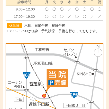
診療時間
月
火
水
木
金
土
日
祝
9:00～12:00
◯
◯
◯
／
◯
◯
◯
◯
17:00～19:30
◯
◯
◯
／
◯
◯
／
／
休診日
木曜、日曜午後・祝日午後
13:00～17:00は往診、予約診療、手術
を行なっております。