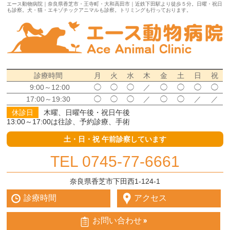
エース動物病院｜奈良県香芝市・王寺町・大和高田市｜近鉄下田駅より徒歩５分。日曜・祝日
も診察。犬・猫・エキゾチックアニマルも診察。トリミングも行っております。
診療時間
月
火
水
木
金
土
日
祝
9:00～12:00
◯
◯
◯
／
◯
◯
◯
◯
17:00～19:30
◯
◯
◯
／
◯
◯
／
／
休診日
木曜、日曜午後・祝日午後
13:00～17:00は往診、予約診療、手術
土・日・祝 午前診察しています
TEL
0745-77-6661
奈良県香芝市下田西1-124-1
アクセス
診療時間
お問い合わせ »