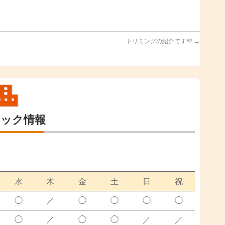
トリミングの紹介です💜
→
ニック情報
水
木
金
土
日
祝
◯
／
◯
◯
◯
◯
◯
／
◯
◯
／
／