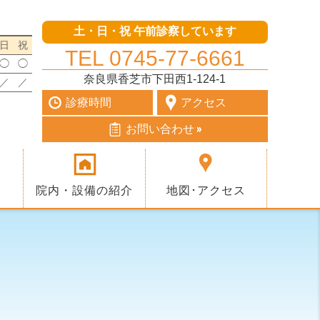
土・日・祝 午前診察しています
日
祝
TEL 0745-77-6661
◯
◯
奈良県香芝市下田西1-124-1
／
／
診療時間
アクセス
お問い合わせ »
院内・設備の紹介
地図･アクセス