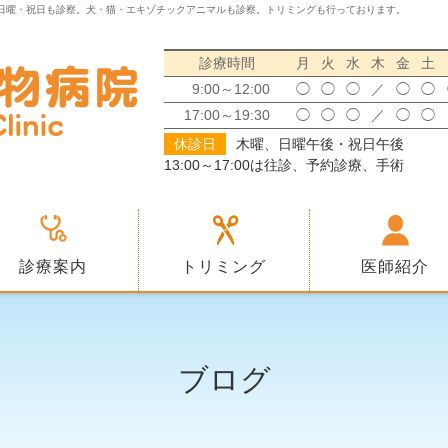
日曜・祝日も診察。犬・猫・エキゾチックアニマルも診察。トリミングも行っております。
診療時間
月
火
水
木
金
土
9:00～12:00
◯
◯
◯
／
◯
◯
17:00～19:30
◯
◯
◯
／
◯
◯
休診日
木曜、日曜午後・祝日午後
13:00～17:00は往診、予約診療、手術
診療案内
トリミング
医師紹介
ブログ