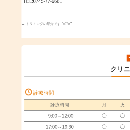
TEL:0745-77-6661
←
トリミングの紹介です˙˚ʚ♡ɞ˚˙
クリ
診療時間
診療時間
月
火
9:00～12:00
◯
◯
17:00～19:30
◯
◯