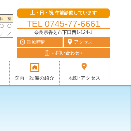
土・日・祝 午前診察しています
日
祝
TEL 0745-77-6661
◯
◯
奈良県香芝市下田西1-124-1
／
／
診療時間
アクセス
お問い合わせ »
院内・設備の紹介
地図･アクセス