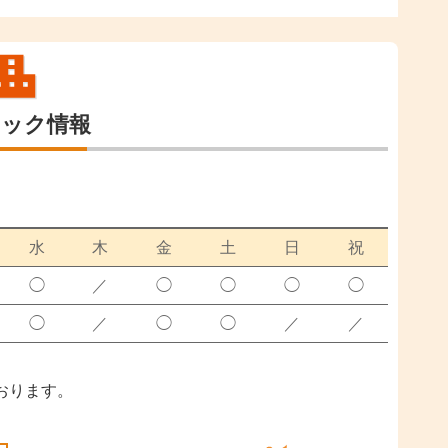
ニック情報
水
木
金
土
日
祝
◯
／
◯
◯
◯
◯
◯
／
◯
◯
／
／
おります。