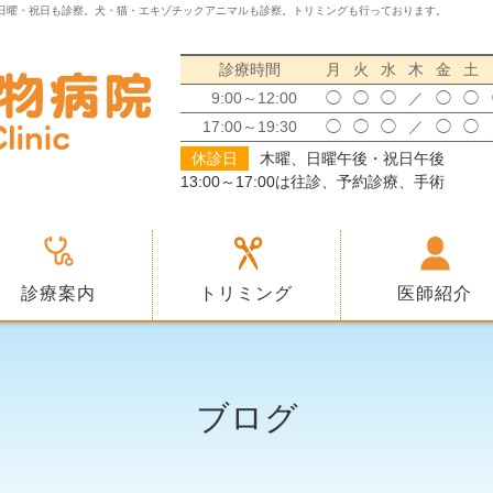
日曜・祝日も診察。犬・猫・エキゾチックアニマルも診察。トリミングも行っております。
診療時間
月
火
水
木
金
土
9:00～12:00
◯
◯
◯
／
◯
◯
17:00～19:30
◯
◯
◯
／
◯
◯
休診日
木曜、日曜午後・祝日午後
13:00～17:00は往診、予約診療、手術
診療案内
トリミング
医師紹介
ブログ