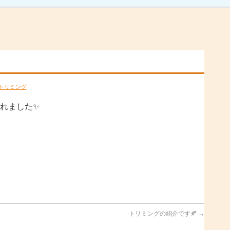
トリミング
れました
✨
トリミングの紹介です🍂
→