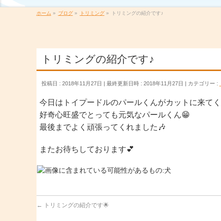
ホーム
»
ブログ
»
トリミング
»
トリミングの紹介です♪
トリミングの紹介です♪
投稿日 : 2018年11月27日
最終更新日時 : 2018年11月27日
カテゴリー :
今日はトイプードルのパールくんがカットに来てく
好奇心旺盛でとっても元気なパールくん
😁
最後までよく頑張ってくれました
🎶
またお待ちしております
💕
←
トリミングの紹介です🌟